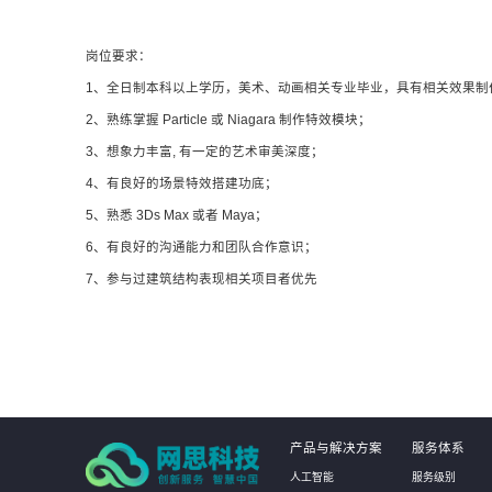
岗位要求：
1、全日制本科以上学历，美术、动画相关专业毕业，具有相关效果制
2、熟练掌握 Particle 或 Niagara 制作特效模块；
3、想象力丰富, 有一定的艺术审美深度；
4、有良好的场景特效搭建功底；
5、熟悉 3Ds Max 或者 Maya；
6、有良好的沟通能力和团队合作意识；
7、参与过建筑结构表现相关项目者优先
产品与解决方案
服务体系
人工智能
服务级别