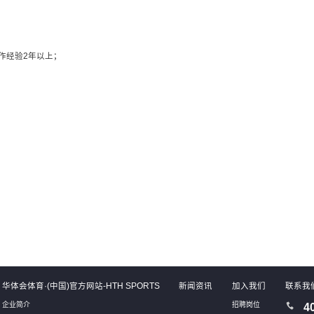
作经验2年以上；
华体会体育·(中国)官方网站-HTH SPORTS
新闻资讯
加入我们
联系我
企业简介
招聘岗位
4