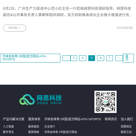
6月2日，广州生产力促进中心范小红主任一行莅临网思科技调研指导。网思科技
副总&公共事务负责人黄朝晖陪同调研，双方就助推高成长企业做大做强进行充分
交流。图为范小红主任一行与网思科技管理层合影会上，网思科技副总黄朝晖介
绍了公司的经营情况、产品及解决方案的示范案例、荣誉资质、发明技术专利和
MORE >
2023/06/06
未来发展规
华体会体育·(中国)官方网站-HTH
尾
···
3
4
5
6
7
···
SPORTS
页
产品与解决方案
服务体系
华体会体育·(中国)官方网站-HTH SPORTS
新闻资讯
加入我们
人工智能
服务级别
企业简介
招聘岗位
数字孪生
服务网络
华体会体育·(中国)官方网站
联系方式