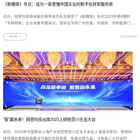
《新穗商》专访：成为一家更懂中国企业的数字化转型服务商
近日，网思科技高级副总裁李英杰先生接受了《新穗商》杂志2023年第6期的
「专精特新」企业发展专题采访。该杂志专供广州市委、市政府、市职能部门以
及广州市工商联近2000家执委企业阅示，致力于为政府提供决策参考。通过该杂
志的报道，有效提升了网思科技在广州政府中的影响力。本文首发于《新穗商》
MORE >
2023/08/30
策划|
“智”赢未来！网思科技出席2023上研院百川生态大会
近日，2023年中国移动上海产业研究院百川生态大会在上海成功举办。网思科
技凭借在智能制造解决方案的优异表现，受邀出席大会，与参会人士共话传统