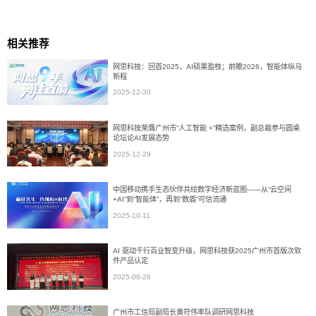
相关推荐
网思科技：回首2025，AI硕果盈枝；前瞻2026，智能体纵马
新程
2025-12-30
网思科技荣膺广州市“人工智能 +”精选案例，副总裁参与圆桌
论坛论AI发展态势
2025-12-29
中国移动携手生态伙伴共绘数字经济新蓝图——从“云空间
+AI”到“智能体”，再到“数盾”可信流通
2025-10-11
AI 驱动千行百业智变升级，网思科技获2025广州市首版次软
件产品认定
2025-08-26
广州市工信局副局长黄符伟率队调研网思科技