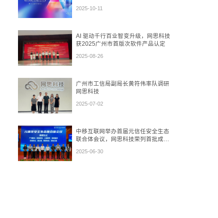
再到“数盾”可信流通
2025-10-11
AI 驱动千行百业智变升级，网思科技
获2025广州市首版次软件产品认定
2025-08-26
广州市工信局副局长黄符伟率队调研
网思科技
2025-07-02
中移互联网举办首届元信任安全生态
联合体会议，网思科技荣列首批成员
单位
2025-06-30