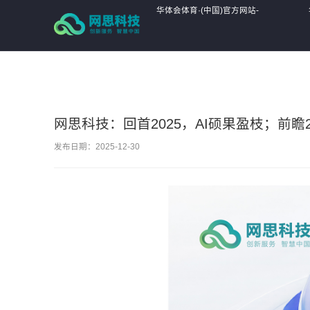
华体会体育·(中国)官方网站
华体会体育·(中国)官方网站-
HTH SPORTS
网思科技：回首2025，AI硕果盈枝；前瞻
发布日期：2025-12-30