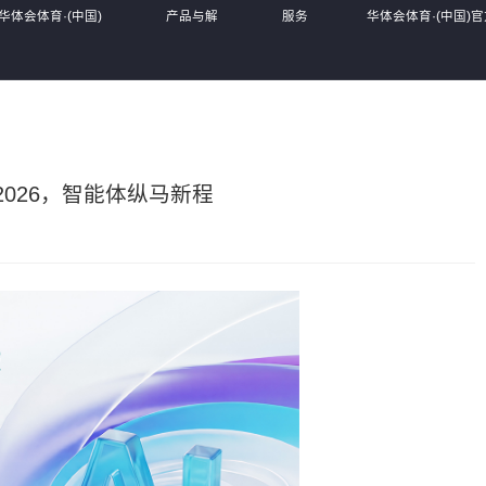
华体会体育·(中国)
产品与解
服务
华体会体育·(中国)官
官方网站
决方案
体系
HTH SPORTS
2026，智能体纵马新程